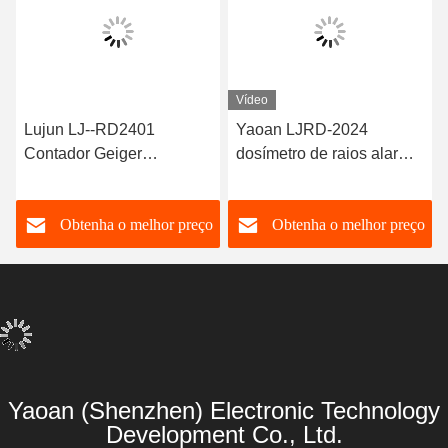
Vídeo
Lujun LJ--RD2401
Yaoan LJRD-2024
Contador Geiger
dosímetro de raios alarme
Dosímetro de Dose de
de dose pessoal e
Radiação Detector de
detector de radiação
o
Obtenha o melhor preço
Obtenha o melhor preço
Radiação Nuclear
detectores portáteis de
Medidor de Levantamento
radiação nuclear
de Radiação para Raios X
Beta Gama
Yaoan (Shenzhen) Electronic Technology
Development Co., Ltd.