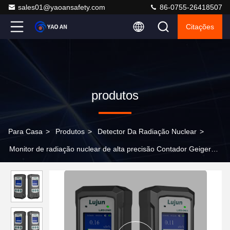
sales01@yaoansafety.com
86-0755-26418507
Citações
produtos
Para Casa
>
Produtos
>
Detector Da Radiação Nuclear
>
Monitor de radiação nuclear de alta precisão Contador Geiger
portátil dosímetro de raios gama