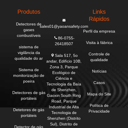
Produtos
Links
Rápidos
Detectores de
sales01@yaoansafety.com
gases
Perfil da empresa
combustíveis
86-0755-
Visita à fábrica
26418507
sistema de
vigilância da
Controle de
Sala 517, 5o
qualidade do ar
qualidade
andar, Edifício 10B,
Zona 3, Parque
Sistema de
Notícias
Ecológico de
monitorização de
Ciência e
poeira
Casos
Tecnologia da Baía
de Shenzhen,
Detectores de gás
Mapa do Site
Gaoxin South Ring
portáteis
Road, Parque
Política de
Industrial de Alta
Detetores de gás
Privacidade
Tecnologia de
portáteis
Shenzhen (Distrito
Sul), Distrito de
Detector de gás