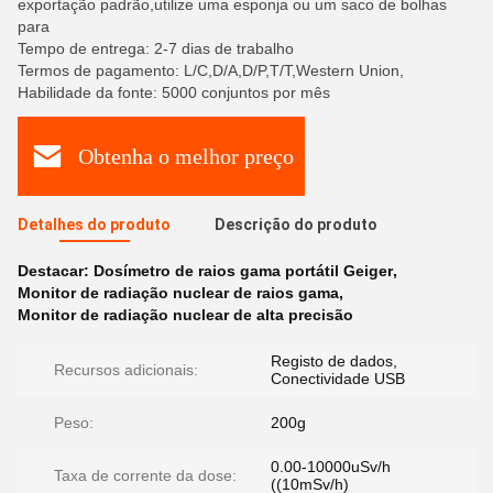
exportação padrão,utilize uma esponja ou um saco de bolhas
para
Tempo de entrega: 2-7 dias de trabalho
Termos de pagamento: L/C,D/A,D/P,T/T,Western Union,
Habilidade da fonte: 5000 conjuntos por mês
Obtenha o melhor preço
Detalhes do produto
Descrição do produto
Destacar:
Dosímetro de raios gama portátil Geiger
,
Monitor de radiação nuclear de raios gama
,
Monitor de radiação nuclear de alta precisão
Registo de dados,
Recursos adicionais:
Conectividade USB
Peso:
200g
0.00-10000uSv/h
Taxa de corrente da dose:
((10mSv/h)